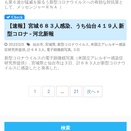
も第６波が猛威を振るう新型コロナウイルスへの有効な対抗策と
して、メッセンジャーＲＮＡ（
【速報】宮城６８３人感染、うち仙台４１９人 新
型コロナ - 河北新報
2022/2/3
仙台市
,
宮城県
,
新型コロナウイルス
,
米国立アレルギー感染
症研究所提供
,
計６８３人
,
電子顕微鏡写真
,
３日
新型コロナウイルスの電子顕微鏡写真（米国立アレルギー感染症
研究所提供）. 宮城県と仙台市は３日、計６８３人が新型コロナウ
イルスに感染したと発表した。
1
2
…
21
次へ »
検索