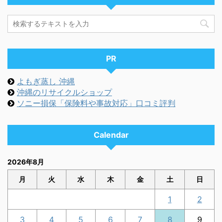
PR
よもぎ蒸し 沖縄
沖縄のリサイクルショップ
ソニー損保「保険料や事故対応」口コミ評判
Calendar
2026年8月
月
火
水
木
金
土
日
1
2
3
4
5
6
7
8
9