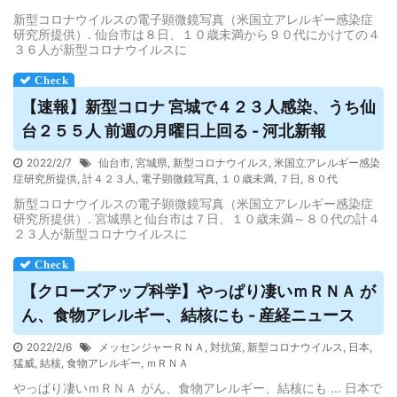
新型コロナウイルスの電子顕微鏡写真（米国立アレルギー感染症
研究所提供）. 仙台市は８日、１０歳未満から９０代にかけての４
３６人が新型コロナウイルスに
【速報】新型コロナ 宮城で４２３人感染、うち仙
台２５５人 前週の月曜日上回る - 河北新報
2022/2/7
仙台市
,
宮城県
,
新型コロナウイルス
,
米国立アレルギー感染
症研究所提供
,
計４２３人
,
電子顕微鏡写真
,
１０歳未満
,
７日
,
８０代
新型コロナウイルスの電子顕微鏡写真（米国立アレルギー感染症
研究所提供）. 宮城県と仙台市は７日、１０歳未満～８０代の計４
２３人が新型コロナウイルスに
【クローズアップ科学】やっぱり凄いｍＲＮＡ が
ん、食物
アレルギー
、結核にも - 産経ニュース
2022/2/6
メッセンジャーＲＮＡ
,
対抗策
,
新型コロナウイルス
,
日本
,
猛威
,
結核
,
食物アレルギー
,
ｍＲＮＡ
やっぱり凄いｍＲＮＡ がん、食物アレルギー、結核にも ... 日本で