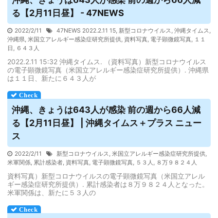
る【2月11日昼】 - 47NEWS
2022/2/11
47NEWS 2022.2.11 15
,
新型コロナウイルス
,
沖縄タイムス
,
沖縄県
,
米国立アレルギー感染症研究所提供
,
資料写真
,
電子顕微鏡写真
,
１１
日
,
６４３人
2022.2.11 15:32 沖縄タイムス. （資料写真）新型コロナウイルス
の電子顕微鏡写真（米国立アレルギー感染症研究所提供）. 沖縄県
は１１日、新たに６４３人が
沖縄、きょうは643人が感染 前の週から66人減
る【2月11日昼】 | 沖縄タイムス＋プラス ニュー
ス
2022/2/11
新型コロナウイルス
,
米国立アレルギー感染症研究所提供
,
米軍関係
,
累計感染者
,
資料写真
,
電子顕微鏡写真
,
５３人
,
８万９８２４人
資料写真）新型コロナウイルスの電子顕微鏡写真（米国立アレル
ギー感染症研究所提供）. 累計感染者は８万９８２４人となった。
米軍関係は、新たに５３人の