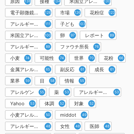
原因
接種
米国立アレルギー感染症研究所提供
136
134
130
電子顕微鏡写真
市場
花粉症
128
126
123
アレルギー症状
子ども
111
103
米国立アレルギー感染症研究所
卵
レポート
100
97
89
アレルギー性鼻炎
ファウチ所長
89
76
小麦
可能性
世界
花粉
74
74
70
66
金属アレルギー
副反応
成長
65
61
61
業界
目
情報
59
58
55
アレルゲン
薬
アレルギー疾患
55
53
53
Yahoo
体調
対象
53
52
52
小麦アレルギー
middot
50
49
アレルギー物質
女性
医師
48
48
48