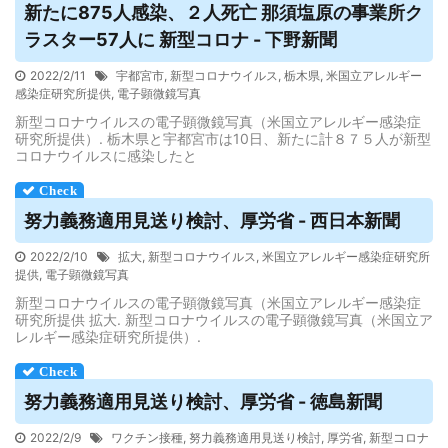
新たに875人感染、２人死亡 那須塩原の事業所ク
ラスター57人に 新型コロナ - 下野新聞
2022/2/11
宇都宮市
,
新型コロナウイルス
,
栃木県
,
米国立アレルギー
感染症研究所提供
,
電子顕微鏡写真
新型コロナウイルスの電子顕微鏡写真（米国立アレルギー感染症
研究所提供）. 栃木県と宇都宮市は10日、新たに計８７５人が新型
コロナウイルスに感染したと
努力義務適用見送り検討、厚労省 - 西日本新聞
2022/2/10
拡大
,
新型コロナウイルス
,
米国立アレルギー感染症研究所
提供
,
電子顕微鏡写真
新型コロナウイルスの電子顕微鏡写真（米国立アレルギー感染症
研究所提供 拡大. 新型コロナウイルスの電子顕微鏡写真（米国立ア
レルギー感染症研究所提供）.
努力義務適用見送り検討、厚労省 - 徳島新聞
2022/2/9
ワクチン接種
,
努力義務適用見送り検討
,
厚労省
,
新型コロナ