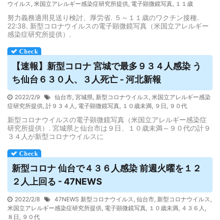
ウイルス
,
米国立アレルギー感染症研究所提供
,
電子顕微鏡写真
,
１１歳
努力義務適用見送り検討、厚労省. ５～１１歳のワクチン接種.
22:38. 新型コロナウイルスの電子顕微鏡写真（米国立アレルギー
感染症研究所提供）.
【速報】新型コロナ 宮城で最多９３４人感染 う
ち仙台６３０人、３人死亡 - 河北新報
2022/2/9
仙台市
,
宮城県
,
新型コロナウイルス
,
米国立アレルギー感染
症研究所提供
,
計９３４人
,
電子顕微鏡写真
,
１０歳未満
,
９日
,
９０代
新型コロナウイルスの電子顕微鏡写真（米国立アレルギー感染症
研究所提供）. 宮城県と仙台市は９日、１０歳未満～９０代の計９
３４人が新型コロナウイルスに
新型コロナ 仙台で４３６人感染 前週火曜を１２
２人上回る - 47NEWS
2022/2/8
47NEWS 新型コロナウイルス
,
仙台市
,
新型コロナウイルス
,
米国立アレルギー感染症研究所提供
,
電子顕微鏡写真
,
１０歳未満
,
４３６人
,
８日
,
９０代