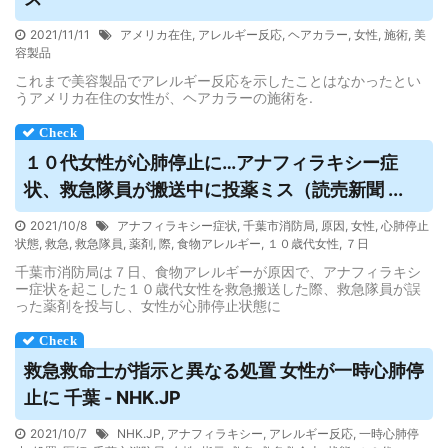
2021/11/11
アメリカ在住
,
アレルギー反応
,
ヘアカラー
,
女性
,
施術
,
美
容製品
これまで美容製品でアレルギー反応を示したことはなかったとい
うアメリカ在住の女性が、ヘアカラーの施術を.
１０代女性が心肺停止に…アナフィラキシー症
状、救急隊員が搬送中に投薬ミス（読売新聞 ...
2021/10/8
アナフィラキシー症状
,
千葉市消防局
,
原因
,
女性
,
心肺停止
状態
,
救急
,
救急隊員
,
薬剤
,
際
,
食物アレルギー
,
１０歳代女性
,
７日
千葉市消防局は７日、食物アレルギーが原因で、アナフィラキシ
ー症状を起こした１０歳代女性を救急搬送した際、救急隊員が誤
った薬剤を投与し、女性が心肺停止状態に
救急救命士が指示と異なる処置 女性が一時心肺停
止に 千葉 - NHK.JP
2021/10/7
NHK.JP
,
アナフィラキシー
,
アレルギー反応
,
一時心肺停