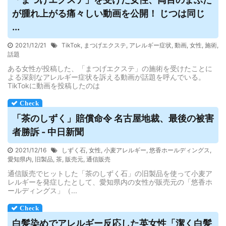
が腫れ上がる痛々しい動画を公開！ じつは同じ
...
2021/12/21
TikTok
,
まつげエクステ
,
アレルギー症状
,
動画
,
女性
,
施術
,
話題
ある女性が投稿した、「まつげエクステ」の施術を受けたことに
よる深刻なアレルギー症状を訴える動画が話題を呼んでいる。
TikTokに動画を投稿したのは
「茶のしずく」賠償命令 名古屋地裁、最後の被害
者勝訴 - 中日新聞
2021/12/16
しずく石
,
女性
,
小麦アレルギー
,
悠香ホールディングス
,
愛知県内
,
旧製品
,
茶
,
販売元
,
通信販売
通信販売でヒットした「茶のしずく石」の旧製品を使って小麦ア
レルギーを発症したとして、愛知県内の女性が販売元の「悠香ホ
ールディングス」（...
白髪染めで
アレルギー
反応した英女性「潔く白髪