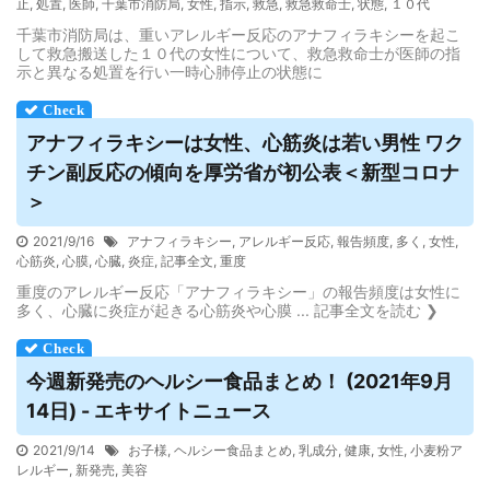
止
,
処置
,
医師
,
千葉市消防局
,
女性
,
指示
,
救急
,
救急救命士
,
状態
,
１０代
千葉市消防局は、重いアレルギー反応のアナフィラキシーを起こ
して救急搬送した１０代の女性について、救急救命士が医師の指
示と異なる処置を行い一時心肺停止の状態に
アナフィラキシーは女性、心筋炎は若い男性 ワク
チン副反応の傾向を厚労省が初公表＜新型コロナ
＞
2021/9/16
アナフィラキシー
,
アレルギー反応
,
報告頻度
,
多く
,
女性
,
心筋炎
,
心膜
,
心臓
,
炎症
,
記事全文
,
重度
重度のアレルギー反応「アナフィラキシー」の報告頻度は女性に
多く、心臓に炎症が起きる心筋炎や心膜 ... 記事全文を読む ❯
今週新発売のヘルシー食品まとめ！ (2021年9月
14日) - エキサイトニュース
2021/9/14
お子様
,
ヘルシー食品まとめ
,
乳成分
,
健康
,
女性
,
小麦粉ア
レルギー
,
新発売
,
美容