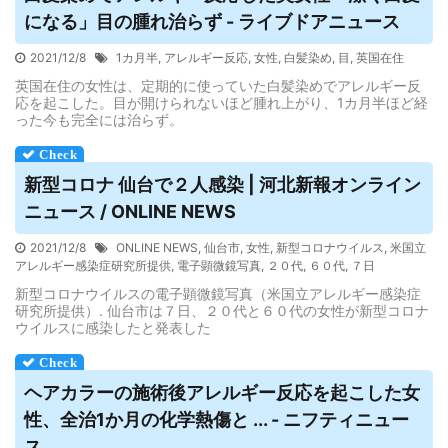
になる」目の腫れ治らず - ライブドアニュース
2021/12/8
1カ月半
,
アレルギー反応
,
女性
,
白髪染め
,
目
,
英国在住
英国在住の女性は、定期的に使っていた白髪染めでアレルギー反
応を起こした。目が開けられないほど腫れ上がり、1カ月半ほど経
った今も完全には治らず。
新型コロナ 仙台で２人感染 | 河北新報オンライン
ニュース / ONLINE NEWS
2021/12/8
ONLINE NEWS
,
仙台市
,
女性
,
新型コロナウイルス
,
米国立
アレルギー感染症研究所提供
,
電子顕微鏡写真
,
２０代
,
６０代
,
７日
新型コロナウイルスの電子顕微鏡写真（米国立アレルギー感染症
研究所提供）. 仙台市は７日、２０代と６０代の女性が新型コロナ
ウイルスに感染したと発表した
ヘアカラーの施術後
アレルギー
反応を起こした女
性、全治1か月の化学熱傷と ... - ニフティニュー
ス