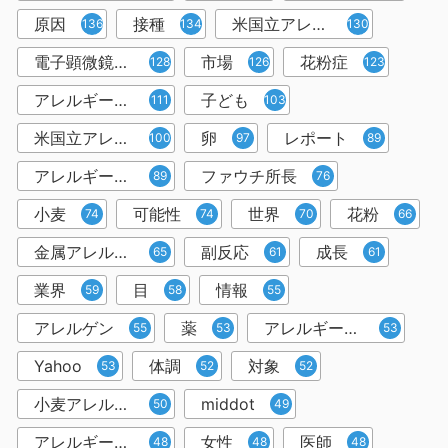
原因
接種
米国立アレルギー感染症研究所提供
136
134
130
電子顕微鏡写真
市場
花粉症
128
126
123
アレルギー症状
子ども
111
103
米国立アレルギー感染症研究所
卵
レポート
100
97
89
アレルギー性鼻炎
ファウチ所長
89
76
小麦
可能性
世界
花粉
74
74
70
66
金属アレルギー
副反応
成長
65
61
61
業界
目
情報
59
58
55
アレルゲン
薬
アレルギー疾患
55
53
53
Yahoo
体調
対象
53
52
52
小麦アレルギー
middot
50
49
アレルギー物質
女性
医師
48
48
48